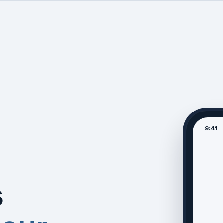
9:41
s