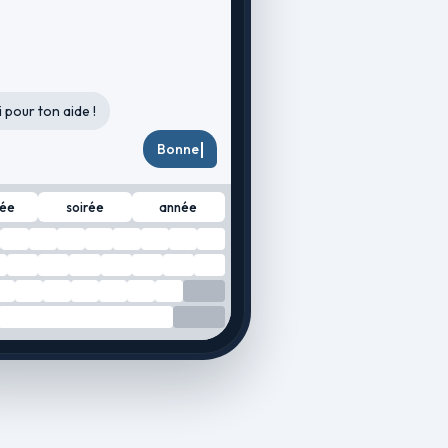
92 %
4 %
 pour ton aide !
 en 1924 par
Henri Delmas
.
2 %
Bonne
1 %
née
soirée
année
1 %
e une
N TOUT