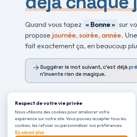
déjà chaque 
Quand vous tapez
« Bonne »
sur vo
FAIT COURANT
propose
journée, soirée, année
. Une
La capitale de la France es
fait exactement ça, en beaucoup plu
Suggérer le mot suivant, c'est déjà
pré
n'invente rien de magique.
RÉPONSE S
« Un bon café n
MO
Respect de votre vie privée
Nous utilisons des cookies pour améliorer votre
expérience sur notre site. Vous pouvez accepter tous les
cookies, les refuser ou personnaliser vos préférences.
En savoir plus