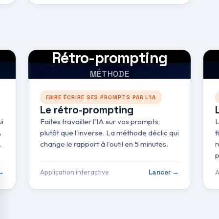
Rétro-prompting
MÉTHODE
FAIRE ÉCRIRE SES PROMPTS PAR L'IA
Le rétro-prompting
ui
Faites travailler l'IA sur vos prompts,
L
A
plutôt que l'inverse. La méthode déclic qui
f
.
change le rapport à l'outil en 5 minutes.
r
p
Application interactive
A
→
Lancer →