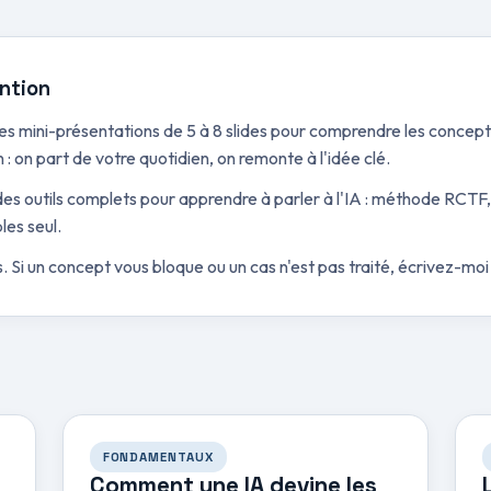
ntion
es mini-présentations de 5 à 8 slides pour comprendre les concepts
 : on part de votre quotidien, on remonte à l'idée clé.
es outils complets pour apprendre à parler à l'IA : méthode RCTF,
les seul.
s. Si un concept vous bloque ou un cas n'est pas traité, écrivez-moi
FONDAMENTAUX
Comment une IA devine les