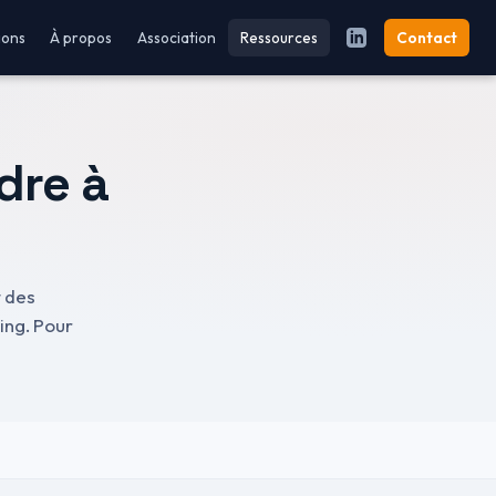
ions
À propos
Association
Ressources
Contact
dre à
t des
ing. Pour