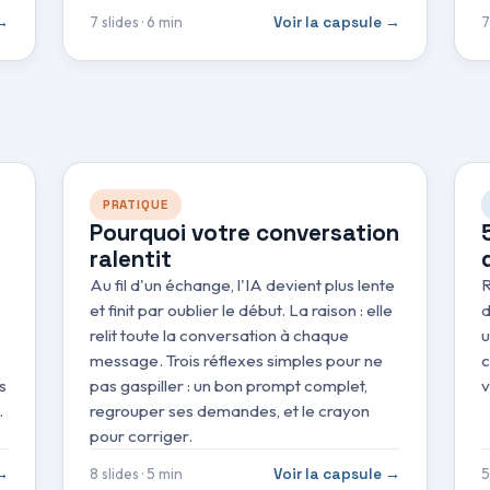
7 slides · 6 min
7
 →
Voir la capsule →
PRATIQUE
Pourquoi votre conversation
ralentit
Au fil d'un échange, l'IA devient plus lente
R
et finit par oublier le début. La raison : elle
d
relit toute la conversation à chaque
u
message. Trois réflexes simples pour ne
c
s
pas gaspiller : un bon prompt complet,
v
.
regrouper ses demandes, et le crayon
pour corriger.
8 slides · 5 min
5
 →
Voir la capsule →