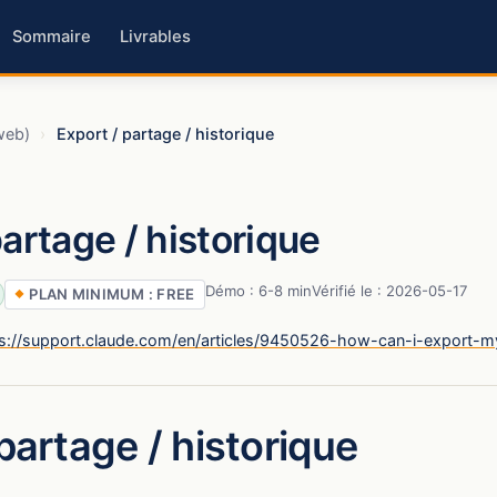
Sommaire
Livrables
web)
›
Export / partage / historique
partage / historique
Démo : 6-8 min
Vérifié le : 2026-05-17
PLAN MINIMUM : FREE
s://support.claude.com/en/articles/9450526-how-can-i-export-m
partage / historique