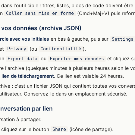
dans l'outil cible : titres, listes, blocs de code doivent être
en
(Cmd+Maj+V) puis refor
Coller sans mise en forme
s vos données (archive JSON)
rcle avec vos initiales
en bas à gauche, puis sur
Settings
let
(ou
).
Privacy
Confidentialité
ion
ou
et cliquez s
Export data
Exporter mes données
e l'archive (quelques minutes à plusieurs heures selon le 
 lien de téléchargement
. Ce lien est valable 24 heures.
chive : c'est un fichier JSON qui contient toutes vos conver
tilisateur. Conservez-le dans un emplacement sécurisé.
nversation par lien
sation à partager.
, cliquez sur le bouton
(icône de partage).
Share