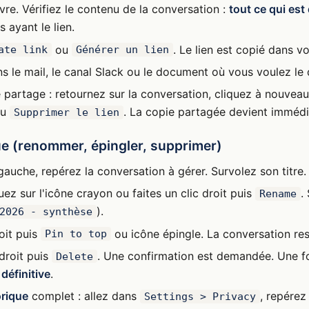
vre. Vérifiez le contenu de la conversation :
tout ce qui est
 ayant le lien.
ou
. Le lien est copié dans v
ate link
Générer un lien
ns le mail, le canal Slack ou le document où vous voulez le d
 partage : retournez sur la conversation, cliquez à nouvea
u
. La copie partagée devient immédi
Supprimer le lien
que (renommer, épingler, supprimer)
gauche, repérez la conversation à gérer. Survolez son titre.
uez sur l'icône crayon ou faites un clic droit puis
.
Rename
).
2026 - synthèse
roit puis
ou icône épingle. La conversation rest
Pin to top
 droit puis
. Une confirmation est demandée. Une f
Delete
définitive
.
orique
complet : allez dans
, repére
Settings > Privacy