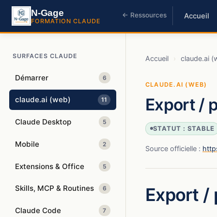
N-Gage
← Ressources
Accueil
FORMATION CLAUDE
SURFACES CLAUDE
Accueil
›
claude.ai (
Démarrer
6
CLAUDE.AI (WEB)
Export / 
claude.ai (web)
11
Claude Desktop
5
STATUT : STABLE
Mobile
2
Source officielle :
http
Extensions & Office
5
Export / 
Skills, MCP & Routines
6
Claude Code
7