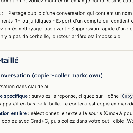
formation et voulez montrer un échange complet sans capt
: - Partage public d'une conversation qui contient un nom
éments RH ou juridiques - Export d'un compte qui contient 
ez après nettoyage, pas avant - Suppression rapide d'une 
l n'y a pas de corbeille, le retour arrière est impossible
taillé
onversation (copier-coller markdown)
sation dans claude.ai.
e spécifique
: survolez la réponse, cliquez sur l'icône
Copy
apparaît en bas de la bulle. Le contenu est copié en mark
tion entière
: sélectionnez le texte à la souris (Cmd+A pou
, copiez avec Cmd+C, puis collez dans votre outil cible (W