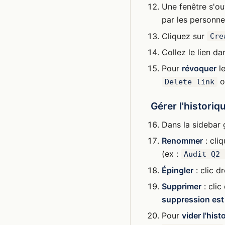
Une fenêtre s'ou
par les personnes
Cliquez sur
Cre
Collez le lien da
Pour
révoquer
le
o
Delete link
Gérer l'histori
Dans la sidebar 
Renommer
: cliq
(ex :
Audit Q2 
Épingler
: clic d
Supprimer
: clic
suppression est 
Pour
vider l'hist