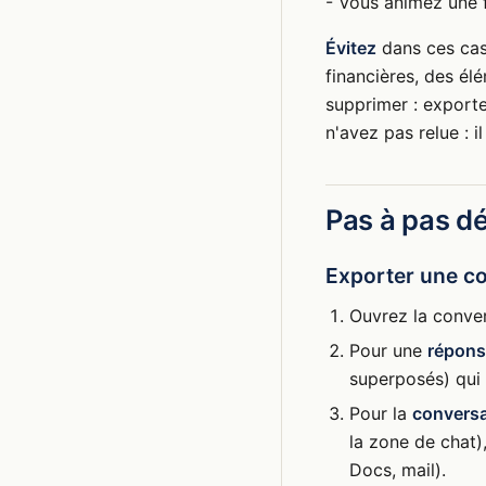
- Vous animez une 
Évitez
dans ces cas 
financières, des él
supprimer : export
n'avez pas relue : i
Pas à pas dé
Exporter une c
Ouvrez la conver
Pour une
répons
superposés) qui 
Pour la
conversa
la zone de chat)
Docs, mail).