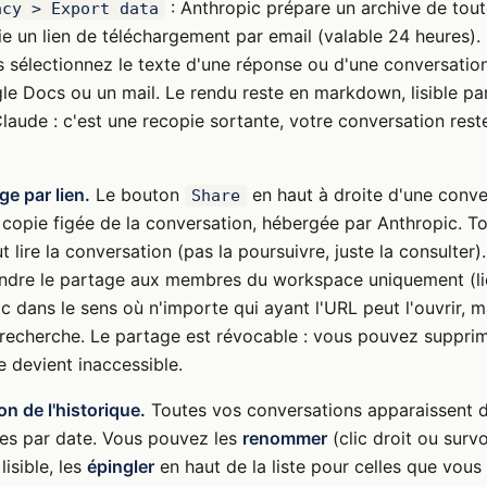
: Anthropic prépare un archive de tou
acy > Export data
 un lien de téléchargement par email (valable 24 heures).
 sélectionnez le texte d'une réponse ou d'une conversation
e Docs ou un mail. Le rendu reste en markdown, lisible par
laude : c'est une recopie sortante, votre conversation rest
ge par lien.
Le bouton
en haut à droite d'une conv
Share
 copie figée de la conversation, hébergée par Anthropic. T
 lire la conversation (pas la poursuivre, juste la consulter)
indre le partage aux membres du workspace uniquement (lie
lic dans le sens où n'importe qui ayant l'URL peut l'ouvrir, m
 recherche. Le partage est révocable : vous pouvez supprim
e devient inaccessible.
on de l'historique.
Toutes vos conversations apparaissent d
ées par date. Vous pouvez les
renommer
(clic droit ou surv
lisible, les
épingler
en haut de la liste pour celles que vous 