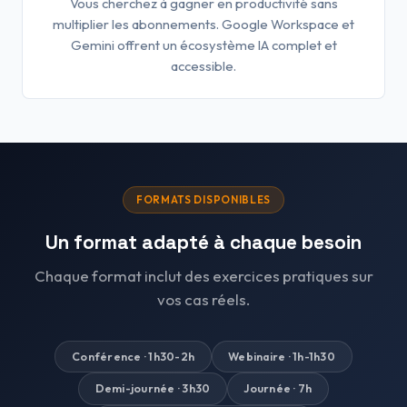
Vous cherchez à gagner en productivité sans
multiplier les abonnements. Google Workspace et
Gemini offrent un écosystème IA complet et
accessible.
FORMATS DISPONIBLES
Un format adapté à chaque besoin
Chaque format inclut des exercices pratiques sur
vos cas réels.
Conférence · 1h30-2h
Webinaire · 1h-1h30
Demi-journée · 3h30
Journée · 7h