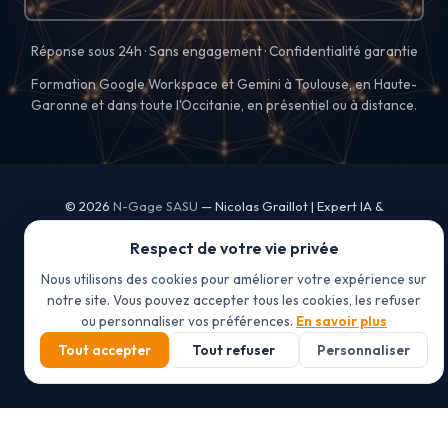
Réponse sous 24h · Sans engagement · Confidentialité garantie
Formation Google Workspace et Gemini à Toulouse, en Haute-
Garonne et dans toute l'Occitanie, en présentiel ou à distance.
© 2026
N-Gage SASU
— Nicolas Graillot | Expert IA &
Automatisation | Toulouse
Respect de votre vie privée
Organisme de formation déclaré sous le n° 76311499031 auprès du
préfet de région Occitanie
Nous utilisons des cookies pour améliorer votre expérience sur
notre site. Vous pouvez accepter tous les cookies, les refuser
Mentions légales
ou personnaliser vos préférences.
En savoir plus
CGV
Politique de confidentialité
Tout accepter
Tout refuser
Personnaliser
Gérer les cookies