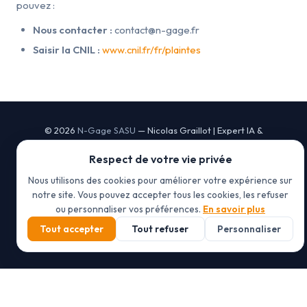
pouvez :
Nous contacter :
contact@n-gage.fr
Saisir la CNIL :
www.cnil.fr/fr/plaintes
© 2026
N-Gage SASU
— Nicolas Graillot | Expert IA &
Automatisation | Toulouse
Respect de votre vie privée
Organisme de formation déclaré sous le n° 76311499031 auprès du
préfet de région Occitanie
Nous utilisons des cookies pour améliorer votre expérience sur
notre site. Vous pouvez accepter tous les cookies, les refuser
Mentions légales
ou personnaliser vos préférences.
En savoir plus
CGV
Politique de confidentialité
Tout accepter
Tout refuser
Personnaliser
Gérer les cookies