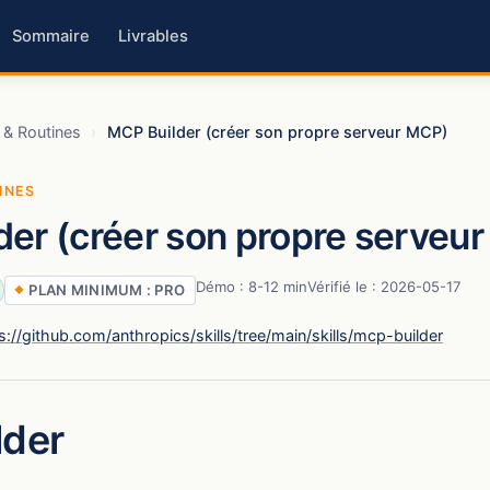
Sommaire
Livrables
 & Routines
›
MCP Builder (créer son propre serveur MCP)
INES
er (créer son propre serveu
Démo : 8-12 min
Vérifié le : 2026-05-17
PLAN MINIMUM : PRO
s://github.com/anthropics/skills/tree/main/skills/mcp-builder
lder