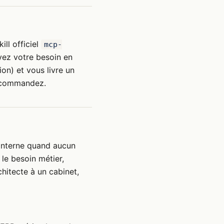
ill officiel
mcp-
vez votre besoin en
on) et vous livre un
s commandez.
 interne quand aucun
le besoin métier,
hitecte à un cabinet,