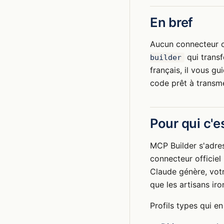
En bref
Aucun connecteur off
qui transf
builder
français, il vous g
code prêt à transm
Pour qui c'es
MCP Builder s'adres
connecteur officiel
Claude génère, votr
que les artisans iro
Profils types qui en