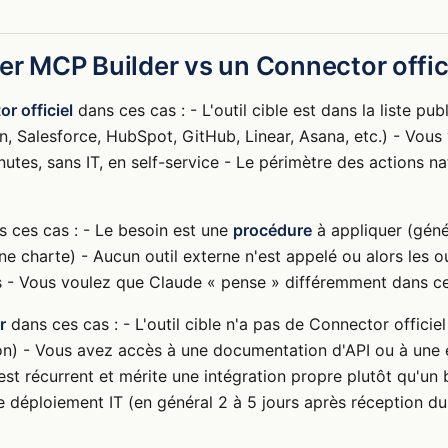
er MCP Builder vs un Connector offici
r officiel
dans ces cas : - L'outil cible est dans la liste pu
on, Salesforce, HubSpot, GitHub, Linear, Asana, etc.) - Vou
utes, sans IT, en self-service - Le périmètre des actions n
 ces cas : - Le besoin est une
procédure
à appliquer (génér
ne charte) - Aucun outil externe n'est appelé ou alors les o
 - Vous voulez que Claude « pense » différemment dans cer
r
dans ces cas : - L'outil cible n'a pas de Connector officie
n) - Vous avez accès à une documentation d'API ou à une é
 est récurrent et mérite une intégration propre plutôt qu'un
e déploiement IT (en général 2 à 5 jours après réception d