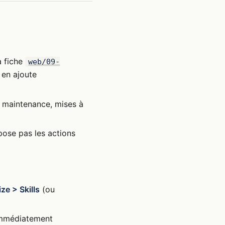
a fiche
web/09-
 en ajoute
 maintenance, mises à
pose pas les actions
ze > Skills
(ou
 immédiatement