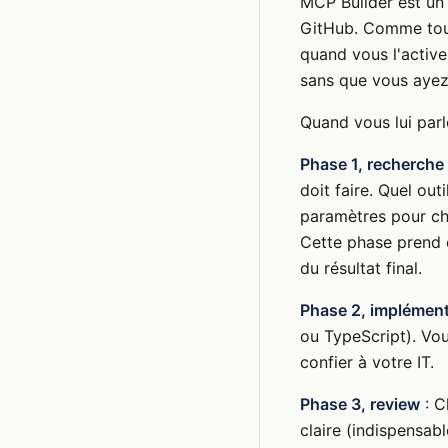
MCP Builder est u
GitHub. Comme tous
quand vous l'active
sans que vous ayez
Quand vous lui parl
Phase 1, recherche
doit faire. Quel out
paramètres pour ch
Cette phase prend e
du résultat final.
Phase 2, implément
ou TypeScript). Vou
confier à votre IT.
Phase 3, review
: C
claire (indispensab