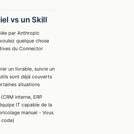
el vs un Skill
bliée par Anthropic
s voulez quelque chose
atives du Connector
er un livrable, suivre un
utils sont déjà couverts
taines situations
l (CRM interne, ERP
quipe IT capable de la
 bricolage manuel - Vous
u code)