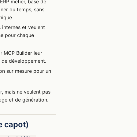
 ERP métier, base de
gner du temps, sans
nique.
s internes et veulent
rne pour chaque
 : MCP Builder leur
es de développement.
ion sur mesure pour un
er, mais ne veulent pas
age et de génération.
e capot)