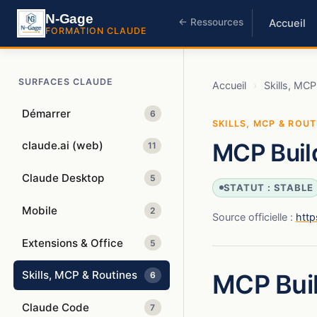
N-Gage
← Ressources
Accueil
FORMATION CLAUDE
SURFACES CLAUDE
Accueil
›
Skills, MCP
Démarrer
6
SKILLS, MCP & ROUT
MCP Build
claude.ai (web)
11
Claude Desktop
5
STATUT : STABLE
Mobile
2
Source officielle :
http
Extensions & Office
5
MCP Bui
Skills, MCP & Routines
6
Claude Code
7