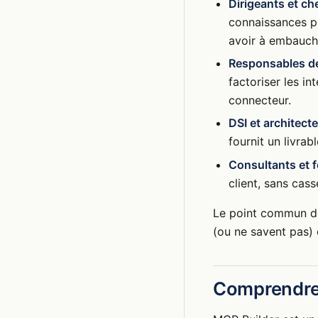
Dirigeants et ch
connaissances pr
avoir à embauch
Responsables de
factoriser les i
connecteur.
DSI et architect
fournit un livra
Consultants et 
client, sans cas
Le point commun de 
(ou ne savent pas) 
Comprendre 