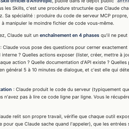
n
Skill officiel d'Anthropic
, publié dans le dépôt public
anth
 les Skills, c'est une procédure structurée que Claude c
z. Sa spécialité : produire du code de serveur MCP propre,
 à manipuler le moindre fichier de code vous-même.
ez, Claude suit un
enchaînement en 4 phases
qu'il ne peut 
: Claude vous pose des questions pour cerner exactement
il interne ? Quelles actions exposer (lister, créer, mettre à j
aque action ? Quelle documentation d'API existe ? Quelles
n général 5 à 10 minutes de dialogue, et c'est elle qui dét
ation
: Claude produit le code du serveur (typiquement que
s n'avez pas à lire ce code ligne par ligne. Vous le récupére
laude relit son propre travail, vérifie que chaque outil expo
le pour que Claude sache quand l'appeler), que les entrées s