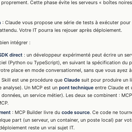
 proprement. Cette phase évite les serveurs « boîtes noire
n
: Claude vous propose une série de tests à exécuter pour v
 attendu. Votre IT pourra les rejouer après déploiement.
bien intégrer :
SDK direct
: un développeur expérimenté peut écrire un ser
ciel (Python ou TypeScript), en suivant la spécification du
à votre place en mode conversationnel, sans que vous ayez 
 Skill est une procédure que
Claude
suit pour produire un l
ne analyse). Un MCP est un
pont technique
entre Claude et u
 données, un service métier). Les deux se combinent : MCP B
MCP.
ement
: MCP Builder livre du
code source
. Ce code ne tourne
que part (un serveur, un container, un poste local) par votr
 déploiement reste un vrai sujet IT.