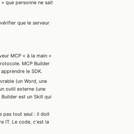
s » que personne ne sait
érifier que le serveur
veur MCP « à la main »
 protocole. MCP Builder
à apprendre le SDK.
ivrable (un Word, une
n outil externe (une
uilder est un Skill qui
 pas tout seul : il doit
e IT. Le code, c'est la