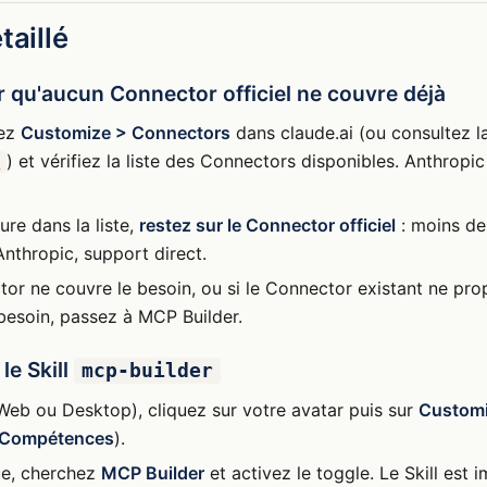
taillé
er qu'aucun Connector officiel ne couvre déjà
rez
Customize > Connectors
dans claude.ai (ou consultez l
) et vérifiez la liste des Connectors disponibles. Anthropic
b
igure dans la liste,
restez sur le Connector officiel
: moins de
Anthropic, support direct.
or ne couvre le besoin, ou si le Connector existant ne pro
besoin, passez à MCP Builder.
 le Skill
mcp-builder
Web ou Desktop), cliquez sur votre avatar puis sur
Customi
> Compétences
).
ue, cherchez
MCP Builder
et activez le toggle. Le Skill est