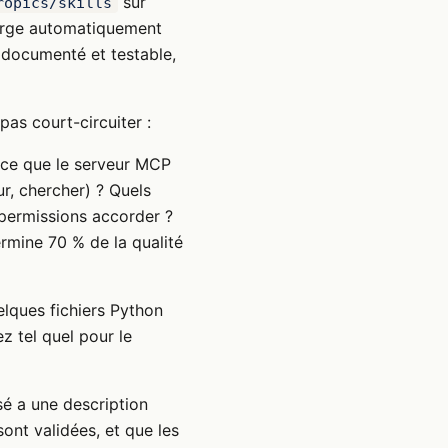
sur
ropics/skills
harge automatiquement
 documenté et testable,
pas court-circuiter :
 ce que le serveur MCP
our, chercher) ? Quels
 permissions accorder ?
ermine 70 % de la qualité
lques fichiers Python
z tel quel pour le
sé a une description
ont validées, et que les