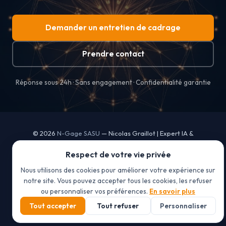
Demander un entretien de cadrage
Prendre contact
Réponse sous 24h · Sans engagement · Confidentialité garantie
© 2026
N-Gage SASU
— Nicolas Graillot | Expert IA &
Automatisation | Toulouse
Respect de votre vie privée
Organisme de formation déclaré sous le n° 76311499031 auprès du
préfet de région Occitanie
Nous utilisons des cookies pour améliorer votre expérience sur
notre site. Vous pouvez accepter tous les cookies, les refuser
Mentions légales
ou personnaliser vos préférences.
En savoir plus
CGV
Politique de confidentialité
Tout accepter
Tout refuser
Personnaliser
Gérer les cookies